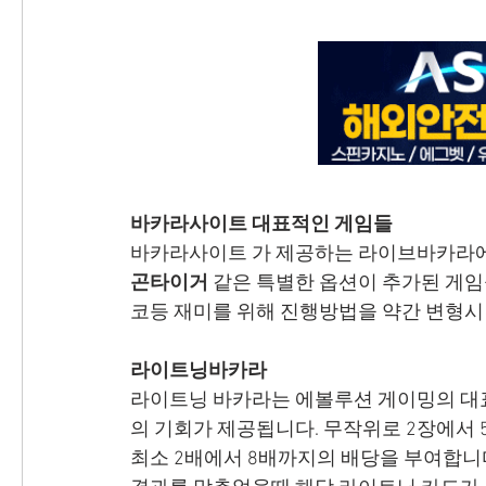
바카라사이트 대표적인 게임들
바카라사이트 가 제공하는 라이브바카라에
곤타이거
 같은 특별한 옵션이 추가된 게
코등 재미를 위해 진행방법을 약간 변형시
라이트닝바카라
라이트닝 바카라는 에볼루션 게이밍의 대표
의 기회가 제공됩니다. 무작위로 2장에서
최소 2배에서 8배까지의 배당을 부여합니