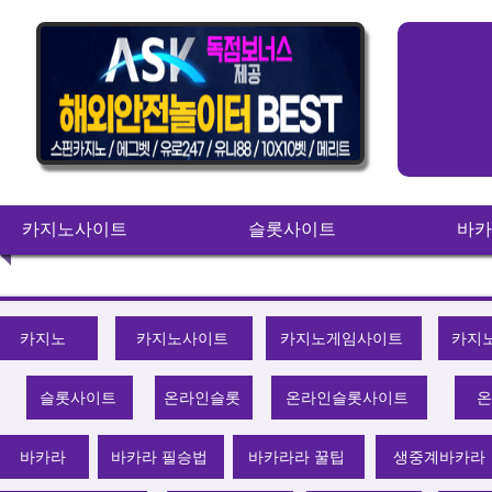
카지노사이트
슬롯사이트
바카
카지노
카지노사이트
카지노게임사이트
카지
슬롯사이트
온라인슬롯
온라인슬롯사이트
온
바카라
바카라 필승법
바카라라 꿀팁
생중계바카라