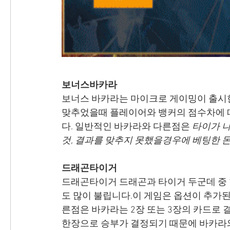
보너스바카라
보너스 바카라는 마이크로 게이밍이 출시한
맞추었을때 플레이어와 뱅커의 점수차에 따
다. 일반적인 바카라와 다른점은 
타이가 나
것, 결과를 맞추지 못했을경우에 베팅한 
드래곤타이거
드래곤타이거 드래곤과 타이거 두군데 중
도 많이 불립니다.이 게임은 옵션이 추가된
른점은 바카라는 2장 또는 3장의 카드로 
한장으로 승부가 결정되기 때문에 바카라