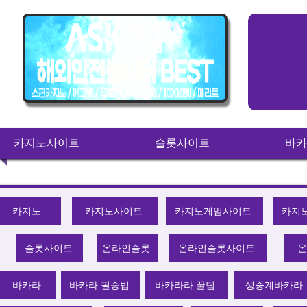
카지노사이트
슬롯사이트
바카
카지노
카지노사이트
카지노게임사이트
카지
슬롯사이트
온라인슬롯
온라인슬롯사이트
온
바카라
바카라 필승법
바카라라 꿀팁
생중계바카라