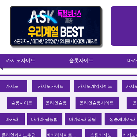
카지노사이트
슬롯사이트
바카
카지노
카지노사이트
카지노게임사이트
카지
슬롯사이트
온라인슬롯
온라인슬롯사이트
온
바카라
바카라 필승법
바카라라 꿀팁
생중계바카라
온라인카지노추천
바카라사이트추천
스핀카지노
카지노