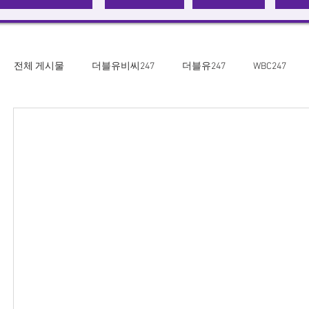
WBC247
전체 게시물
더블유비씨247
더블유247