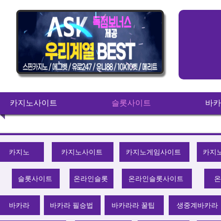
카지노사이트
슬롯사이트
바카
카지노
카지노사이트
카지노게임사이트
카지
슬롯사이트
온라인슬롯
온라인슬롯사이트
온
바카라
바카라 필승법
바카라라 꿀팁
생중계바카라