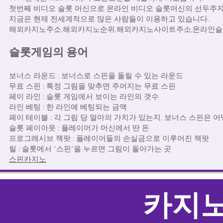
첫번째 비디오 슬롯 머신으로 온라인 비디오 슬롯머신의 선두주
지금은 현재 전세계적으로 많은 사람들이 이용하고 있습니다.
해외카지노주소,해외카지노순위,해외카지노사이트주소,온라인슬
슬롯게임의 용어
보너스 라운드 : 보너스로 스핀을 돌릴 수 있는 라운드
무료 스핀 : 특정 그림을 맞추면 주어지는 무료 스핀
페이 라인 : 슬롯 게임에서 보이는 라인의 갯수
라인 베팅 : 한 라인에 베팅되는 금액
페이 테이블 : 각 그림 당 얼마의 가치가 있는지, 보너스 스핀은 
슬롯 페이아웃 : 플레이어가 머신에서 딴 돈
프로그레시브 잭팟 : 플레이어들의 손실금으로 이루어진 잭팟
릴 : 슬롯에서 “스핀”을 누르면 그림이 돌아가는 곳
스핀카지노
카지