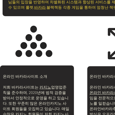
님들의 입장을 반영하여 차별화된 시스템과 향상된 서비스를 제
수 있으며 룰렛,
바카라
,블랙잭등 각종 게임을 통하여 엄청난 잭팟
카지노사이트추
온라인 바카라사이트 소개
온라인 바카라사
저희 온라인카
와 메이저 해
저희 바카라사이트는
카지노
업영업준
온라인 바카라
럼 바카라를 비
칙을 준수하며, 2020년에 법적 검증을
온라인 바카라
신, 에볼루션
받아서 안정적으로 운영을 하고 있습니
임을 전문적으
여러 가지를 즐
다. 또한 꾸준히 많은 온라인카지노 사
노를 일컫습니
즐겁게 카지노 
이트 회원들을 모집하고 있습니다. 매일
온라인바카라추
는 사이트가 
수많은 카지노 회원들이 저희 카지노사
방식은 오프라