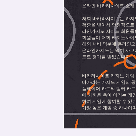
온라인 바카라사이트 소개
저희 바카라사이트는 카지노
검증을 받아서 안정적으로 
라인카지노 사이트 회원들을
회원들이 저희 카지노사이트
해외 서버 덕분에 온라인으
온라인카지노는 먹튀 사고
트로 평가를 받았습니다.
바카라사이트
카지노 게임
바카라는 카지노 게임의 왕
플레이어 카드와 뱅커 카드
에 가까운 측이 이기는 게
하여 게임에 참여할 수 있
가장 높은 게임 중 하나이