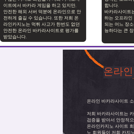
2018년 이전
이트에서 바카라 게임을 하고 있지만,
합니다.
밖에 없었지만, 
안전한 해외 서버 덕분에 온라인으로 안
바카라사이트는
임을 돌릴 수 
전하게 즐길 수 있습니다. 또한 저희 온
하는 오프라인 
있습니다. 온
라인카지노는 먹튀 사고가 한번도 없던
되는 어느 장
더더욱 안정화
안전한 온라인 바카라사이트로 평가를
능하다는 큰 장
받았습니다.
온라인
온라인 바카라사이트 
저희 바카라사이트는 카
검증을 받아서 안정적으
온라인카지노 사이트 회
노 회원들이 저희 카지