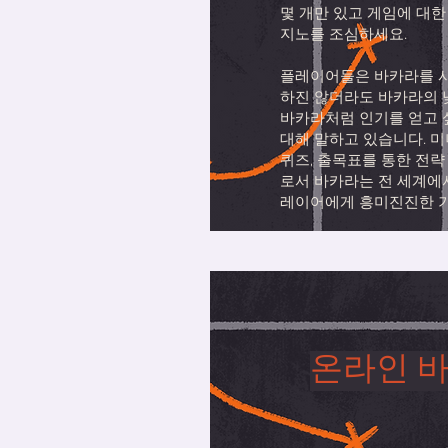
몇 개만 있고 게임에 대한
지노를 조심하세요.
플레이어들은 바카라를 사
하진 않더라도 바카라의 
바카라처럼 인기를 얻고 
대해 말하고 있습니다. 미
퀴즈, 출목표를 통한 전략
로서 바카라는 전 세계에
레이어에게 흥미진진한 
온라인 