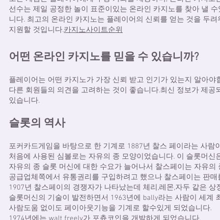
선수는 제일 공정한 놀이 표준이있는 온라인 카지노를 찾아 낼 수있
니다. 최고의 온라인 카지노는 플레이어의 신뢰를 얻는 것을 두
지원할 것입니다.
카지노사이트순위
어떤 온라인 카지노를 믿을 수 있습니까?
플레이어는 어떤 카지노가 가장 신뢰 받고 인기가 있는지 알아야
다른 회원들의 의견을 고려하는 것이 좋습니다.최신 정보가 제공
있습니다.
슬롯의 역사
포커카드게임을 바탕으로 한 기계로 1887년 찰스 페이라는 사람
처음에 사용된 심볼로는 자유의 종 모양이었습니다. 이 슬롯머신은
자유의 종 슬롯 머신에 대한 수요가 늘어나서 찰스페이는 자유의 
공급업체쪽에서 유통권리를 구입하려고 했으나 찰스페이는 판매
1907년 찰스페이의 경쟁자가 나타났는데 체리,레몬,자두 같은 
슬롯머신의 기술이 발전하면서 1963년에 bally라는 사람이 세
사람도움 없이도 페이아웃기능을 기계로 할수있게 되었습니다.
1974년에는 walt freely가 포츈코인을 개발하게 되었습니다.