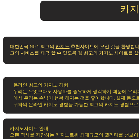
카
대한민국 NO.1 최고의
카지노
추천사이트에 오신 것을 환영합니
고의 서비스를 제공 할 수 있도록 웹 최고의 카지노 사이트를
온라인 최고의 카지노 경험
우리는 무엇보다도 사용자를 중요하게 생각하기 때문에 우리가
에서 우리는 손님이 행복 해지는 것을 좋아합니다. 실제 돈으
귀하의 온라인 카지노 경험을 가능한 최고의 카지노 경험으로
카지노사이트 안내
오랜 역사를 자랑하는 카지노로써 최대규모의 퀄리티를 선보이