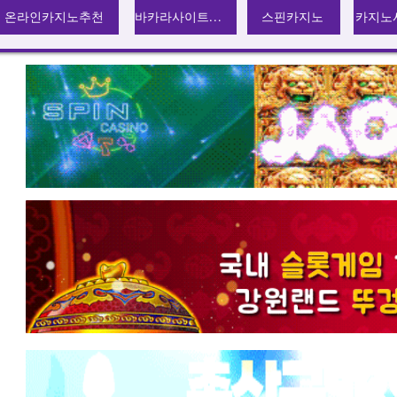
온라인카지노추천
바카라사이트추천
스핀카지노
카지노