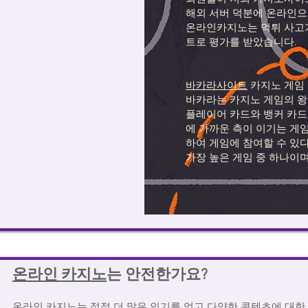
해외 서버 덕분에 온라인으
온라인카지노는 먹튀 사고
트로 평가를 받았습니다.
바카라사이트
카지노 게임
바카라는 카지노 게임의 왕
플레이어 카드와 뱅커 카드
에 가까운 측이 이기는 게
하여 게임에 참여할 수 있
가장 높은 게임 중 하나이
온라인 카지노
는 안전한가요?
온라인 카지노는 점점 더 많은 인기를 얻고 다양한 콘텐츠에 대한 