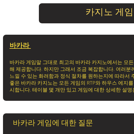
카지노
게임
바카라
바카라 게임말 그대로 최고의 바카라 카지노에서는 모든
해 제공합니다. 하지만 그래서 조금 복잡합니다. 여러분
느낄 수 있는 화려함과 정식 절차를 원하는지에 따라서 
좋은 바카라 카지노는 모든 게임의 RTP와 하우스 에지를
시합니다. 테이블 몇 개만 있고 게임에 대한 상세한 설명
바카라 게임에 대한 질문