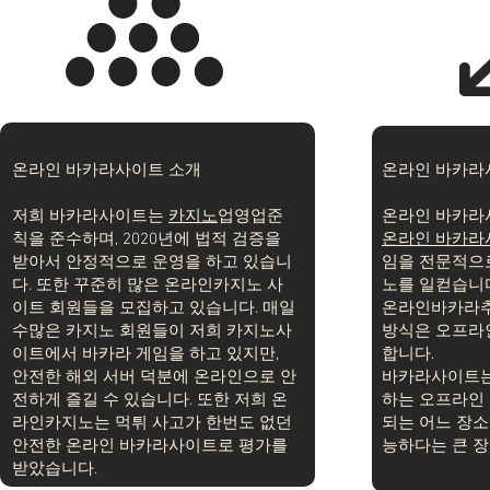
카지노사이트추
온라인 바카라사이트 소개
온라인 바카라사
저희 온라인카
와 메이저 해
저희 바카라사이트는
카지노
업영업준
온라인 바카라
럼 바카라를 비
칙을 준수하며, 2020년에 법적 검증을
온라인 바카라
신, 에볼루션
받아서 안정적으로 운영을 하고 있습니
임을 전문적으
여러 가지를 즐
다. 또한 꾸준히 많은 온라인카지노 사
노를 일컫습니
즐겁게 카지노 
이트 회원들을 모집하고 있습니다. 매일
온라인바카라추
는 사이트가 
수많은 카지노 회원들이 저희 카지노사
방식은 오프라
2018년 이전
이트에서 바카라 게임을 하고 있지만,
합니다.
밖에 없었지만, 
안전한 해외 서버 덕분에 온라인으로 안
바카라사이트는
임을 돌릴 수 
전하게 즐길 수 있습니다. 또한 저희 온
하는 오프라인 
있습니다. 온
라인카지노는 먹튀 사고가 한번도 없던
되는 어느 장
더더욱 안정화
안전한 온라인 바카라사이트로 평가를
능하다는 큰 장
받았습니다.